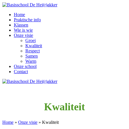
Home
Praktische info
Klassen
Wie is wie
Onze visie
Groei
Kwaliteit
Respect
Samen
Warm
Onze school
Contact
Kwaliteit
Home
»
Onze visie
»
Kwaliteit